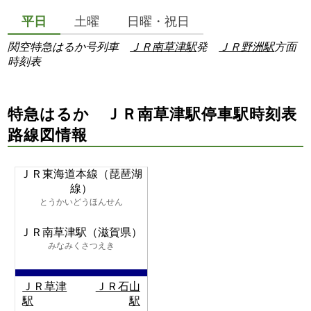
平日
土曜
日曜・祝日
関空特急はるか号列車
ＪＲ南草津駅
発
ＪＲ野洲駅
方面
時刻表
特急はるか ＪＲ南草津駅停車駅時刻表
路線図情報
ＪＲ東海道本線（琵琶湖
線）
とうかいどうほんせん
ＪＲ南草津駅（滋賀県）
みなみくさつえき
ＪＲ草津
ＪＲ石山
駅
駅