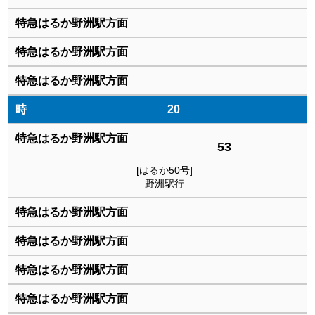
20
53
[はるか50号]
野洲駅行