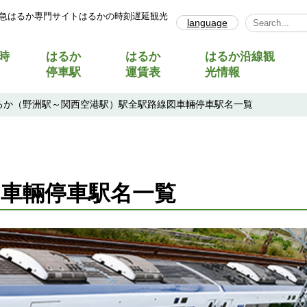
急はるか専門サイトはるかの時刻遅延観光
language
Select Lang
時
はるか
はるか
はるか沿線観
停車駅
運賃表
光情報
るか（野洲駅～関西空港駅）駅全駅路線図車輛停車駅名一覧
車輛停車駅名一覧