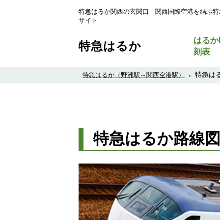
特急はるか関西の玄関口 関西国際空港を結ぶ特
サイト
はるか
特急はるか
刻表
特急は
特急はるか（野洲駅～関西空港駅）
›
特急はるか路線図