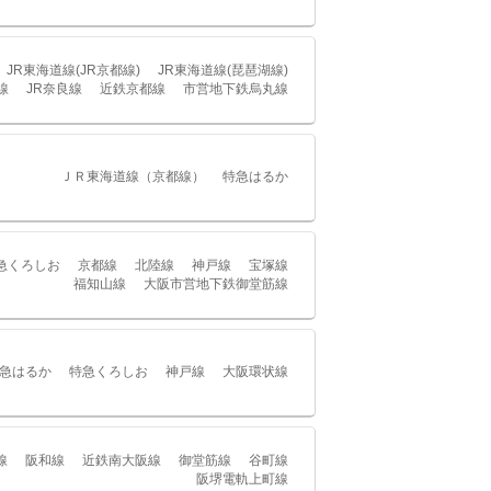
JR東海道線(JR京都線)
JR東海道線(琵琶湖線)
線
JR奈良線
近鉄京都線
市営地下鉄烏丸線
ＪＲ東海道線（京都線）
特急はるか
急くろしお
京都線
北陸線
神戸線
宝塚線
福知山線
大阪市営地下鉄御堂筋線
急はるか
特急くろしお
神戸線
大阪環状線
線
阪和線
近鉄南大阪線
御堂筋線
谷町線
阪堺電軌上町線