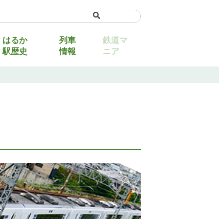
uage
▼
はるか
列車
鉄道マ
駅歴史
情報
ニア