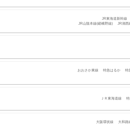
JR東海道新幹線
JR山陰本線(嵯峨野線)
JR湖西
おおさか東線
特急はるか
特
ＪＲ東海道線
特
大阪環状線
大和路