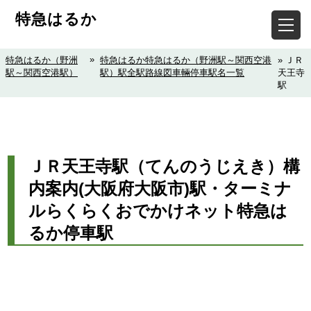
特急はるか
»
特急はるか（野洲
特急はるか特急はるか（野洲駅～関西空港
» ＪＲ
駅～関西空港駅）
駅）駅全駅路線図車輛停車駅名一覧
天王寺
駅
ＪＲ天王寺駅（てんのうじえき）構
内案内(大阪府大阪市)駅・ターミナ
ルらくらくおでかけネット特急は
るか停車駅