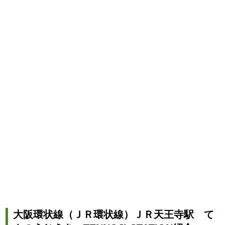
大阪環状線（ＪＲ環状線）ＪＲ天王寺駅 て