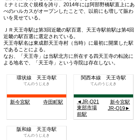
ミナミに次ぐ規模を誇り、2014年には阿部野橋駅直上にあ
べのハルカスがオープンしたことで、以前にも増して賑わ
いを見せている。
ＪＲ天王寺駅は第3回近畿の駅百選、天王寺駅前駅は第4回
近畿の駅百選に選定されている。
天王寺駅名は東成郡天王寺村（当時）に最初に開業した駅
であることによる。
なお、「天王寺」は当駅北方に所在する四天王寺の転訛に
よる地名で、「天王寺」という寺院は存在しない。
環状線 天王寺駅
関西本線 天王寺駅
てんのうじえき
てんのうじえき
◄JR-Q21
新今宮駅
寺田町駅
新今宮駅
東部市場
JR-Q19►
前駅
阪和線 天王寺駅
てんのうじえき