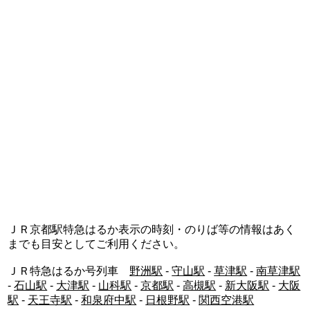
ＪＲ京都駅特急はるか表示の時刻・のりば等の情報はあく
までも目安としてご利用ください。
ＪＲ特急はるか号列車
野洲駅
-
守山駅
-
草津駅
-
南草津駅
-
石山駅
-
大津駅
-
山科駅
-
京都駅
-
高槻駅
-
新大阪駅
-
大阪
駅
-
天王寺駅
-
和泉府中駅
-
日根野駅
-
関西空港駅