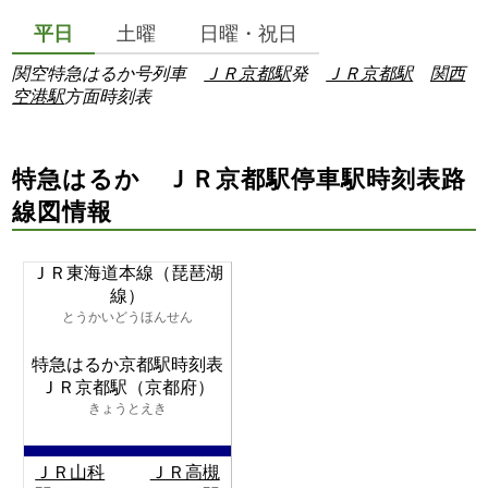
平日
土曜
日曜・祝日
関空特急はるか号列車
ＪＲ京都駅
発
ＪＲ京都駅
関西
空港駅
方面時刻表
特急はるか ＪＲ京都駅停車駅時刻表路
線図情報
ＪＲ東海道本線（琵琶湖
線）
とうかいどうほんせん
特急はるか京都駅時刻表
ＪＲ京都駅（京都府）
きょうとえき
ＪＲ山科
ＪＲ高槻