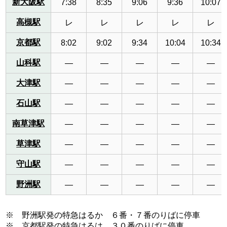
新大阪駅
7:38
8:35
9:06
9:36
10:07
高槻駅
レ
レ
レ
レ
レ
京都駅
8:02
9:02
9:34
10:04
10:34
山科駅
—
—
—
—
—
大津駅
—
—
—
—
—
石山駅
—
—
—
—
—
南草津駅
—
—
—
—
—
草津駅
—
—
—
—
—
守山駅
—
—
—
—
—
野洲駅
—
—
—
—
—
※ 野洲駅発の特急はるか ６番・７番のりばに停車
※ 京都駅発の特急はるは ３０番のりばに停車