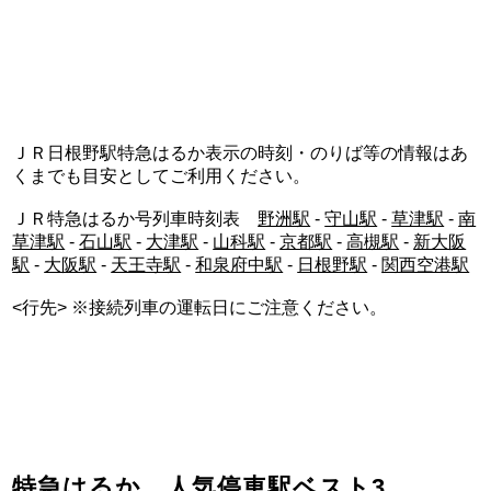
ＪＲ日根野駅特急はるか表示の時刻・のりば等の情報はあ
くまでも目安としてご利用ください。
ＪＲ特急はるか号列車時刻表
野洲駅
-
守山駅
-
草津駅
-
南
草津駅
-
石山駅
-
大津駅
-
山科駅
-
京都駅
-
高槻駅
-
新大阪
駅
-
大阪駅
-
天王寺駅
-
和泉府中駅
-
日根野駅
-
関西空港駅
<行先> ※接続列車の運転日にご注意ください。
特急はるか 人気停車駅ベスト3