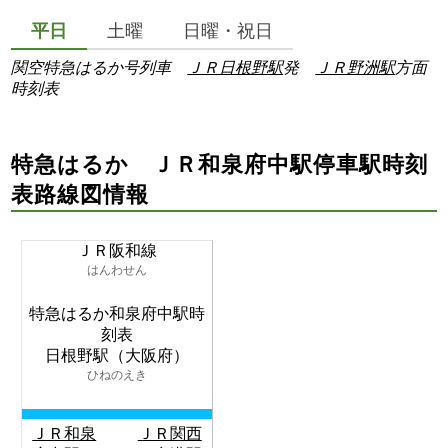
平日
土曜
日曜・祝日
関空特急はるか号列車
ＪＲ日根野駅
発
ＪＲ野洲駅
方面
時刻表
特急はるか ＪＲ和泉府中駅停車駅時刻
表路線図情報
ＪＲ阪和線
はんわせん
特急はるか和泉府中駅時
刻表
日根野駅（大阪府）
ひねのえき
ＪＲ和泉
ＪＲ関西