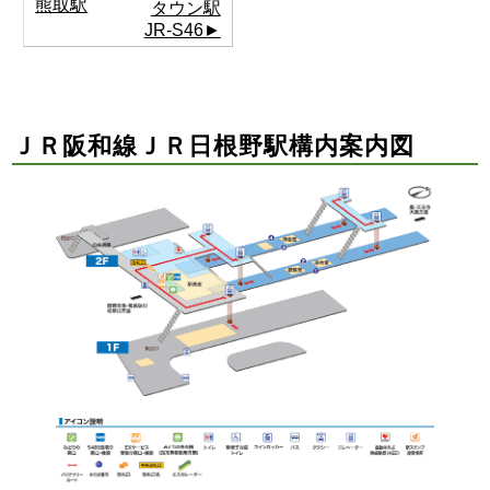
熊取駅
タウン駅
JR-S46►
ＪＲ阪和線ＪＲ日根野駅構内案内図