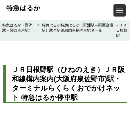
特急はるか
»
特急はるか（野洲
特急はるか特急はるか（野洲駅～関西空港
» ＪＲ
駅～関西空港駅）
駅）駅全駅路線図車輛停車駅名一覧
日根野
駅
ＪＲ日根野駅（ひねのえき）ＪＲ阪
和線構内案内(大阪府泉佐野市)駅・
ターミナルらくらくおでかけネッ
ト 特急はるか停車駅