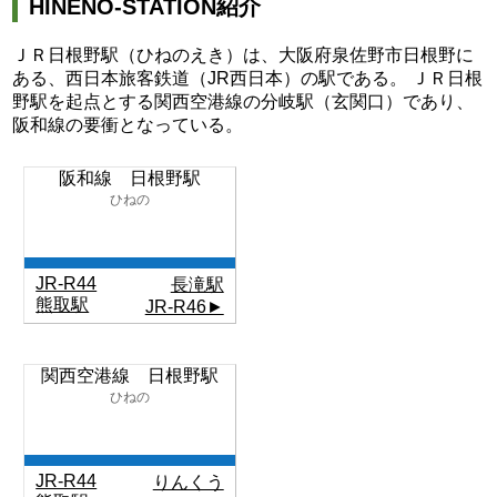
HINENO-STATION紹介
ＪＲ日根野駅（ひねのえき）は、大阪府泉佐野市日根野に
ある、西日本旅客鉄道（JR西日本）の駅である。 ＪＲ日根
野駅を起点とする関西空港線の分岐駅（玄関口）であり、
阪和線の要衝となっている。
阪和線 日根野駅
ひねの
JR-R44
長滝駅
熊取駅
JR-R46►
関西空港線 日根野駅
ひねの
JR-R44
りんくう