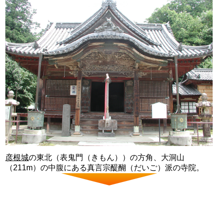
彦根城
の東北（表鬼門（きもん））の方角、大洞山
（211m）の中腹にある真言宗醍醐（だいご）派の寺院。