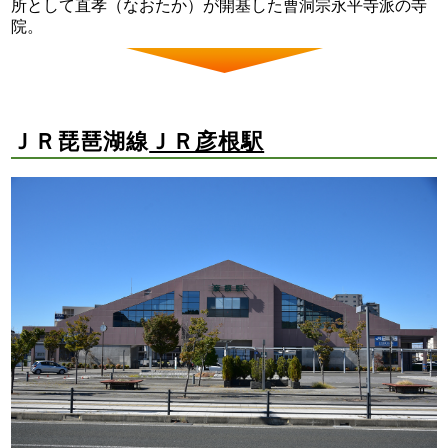
所として直孝（なおたか）が開基した曹洞宗永平寺派の寺
院。
ＪＲ琵琶湖線
ＪＲ彦根駅