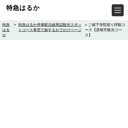
特急はるか
»
特急
特急はるか停車駅沿線周辺観光スポッ
» ご城下寺院巡り拝観コ
はる
トコース車窓で旅するおでかけページ
ース【彦根市観光コー
か
ス】