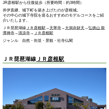
JR彦根駅から往復徒歩（所要時間：約3時間）
井伊直継、城下町を築き上げたのが彦根城。
その中心の城下寺院を巡るおすすめのモデルコースをご紹
介いたします。
ＪＲ琵琶湖線
ＪＲ彦根駅
→
天寧寺
→
大洞弁財天
→
弘徳山 龍
潭禅寺
→
清凉寺
→
ＪＲ彦根駅
ジャンル 自然・街並・景観・社寺仏閣
ＪＲ琵琶湖線
ＪＲ彦根駅