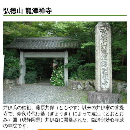
弘徳山 龍潭禅寺
井伊氏の始祖、藤原共保（ともやす）以来の井伊家の菩提
寺で、奈良時代行基（ぎょうき）によって遠江（とおとお
み）国（現静岡県）井伊谷に開基された、臨済宗妙心寺派
の寺院です。