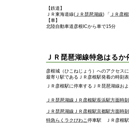
【鉄道】
ＪＲ東海道線(
ＪＲ琵琶湖線
) 「
ＪＲ彦根
【車】
北陸自動車道彦根ICから車で15分
ＪＲ琵琶湖線特急はるか
彦根城（ひこねじょう）へのアクセスに
最寄り駅であるＪＲ彦根駅発着の時刻表
ＪＲ彦根駅に停車するＪＲ琵琶湖線およ
ＪＲ琵琶湖線ＪＲ彦根駅長浜駅方面時刻
ＪＲ琵琶湖線ＪＲ彦根駅京都駅方面時刻
特急らくラクびわこ
停車駅 ＪＲ彦根駅