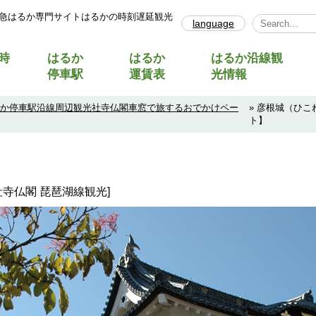
急はるか専門サイトはるかの時刻遅延観光
language
Select Lang
時
はるか
はるか
はるか沿線観
停車駅
運賃表
光情報
るか停車駅沿線周辺観光社寺仏閣車窓で旅するおでかけペー
» 彦根城（ひ
ト】
社寺仏閣 琵琶湖線観光]