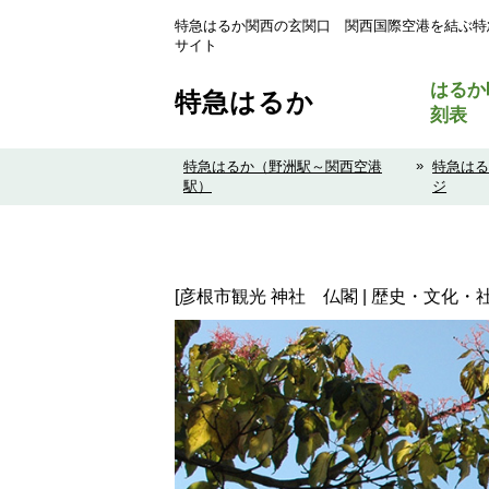
特急はるか関西の玄関口 関西国際空港を結ぶ特
サイト
はるか
特急はるか
刻表
»
特急はるか（野洲駅～関西空港
特急は
駅）
ジ
[彦根市観光 神社 仏閣 | 歴史・文化・