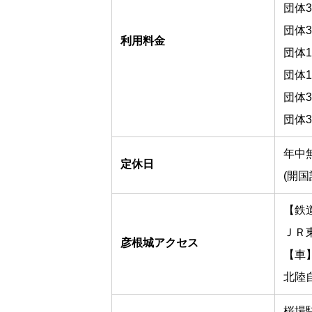
団体3
団体
利用料金
団体1
団体
団体3
団体
年中
定休日
(開国
【鉄
ＪＲ
彦根城アクセス
【車
北陸
桜場駐