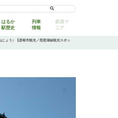
uage
▼
はるか
列車
鉄道マ
駅歴史
情報
ニア
こねじょう）【彦根市観光／琵琶湖線観光スポッ