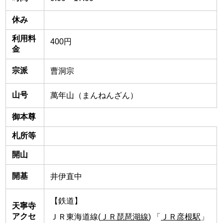
休み
利用料
400円
金
宗派
曹洞宗
山号
萬年山（まんねんざん）
御本尊
札所等
開山
開基
井伊直中
【鉄道】
天寧寺
アクセ
ＪＲ東海道線(
ＪＲ琵琶湖線
) 「
ＪＲ彦根駅
」