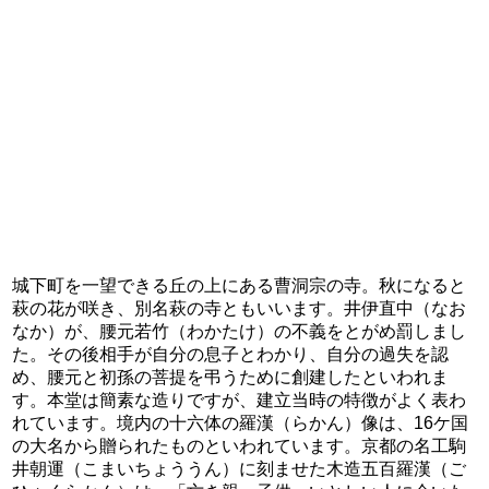
城下町を一望できる丘の上にある曹洞宗の寺。秋になると
萩の花が咲き、別名萩の寺ともいいます。井伊直中（なお
なか）が、腰元若竹（わかたけ）の不義をとがめ罰しまし
た。その後相手が自分の息子とわかり、自分の過失を認
め、腰元と初孫の菩提を弔うために創建したといわれま
す。本堂は簡素な造りですが、建立当時の特徴がよく表わ
れています。境内の十六体の羅漢（らかん）像は、16ケ国
の大名から贈られたものといわれています。京都の名工駒
井朝運（こまいちょううん）に刻ませた木造五百羅漢（ご