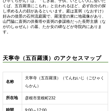
ひゃくらかん）は、「亡き親、子供、いとしい人に会いた
くば、五百羅漢にこもれ」と云われるほど、必ず自分の探
し求める人の顔があるといいます。庭は直弼（なおすけ）
好みの借景の石州流庭園で、羅漢堂の東に地蔵像があり、
山門脇に直弼の供養塔や直弼の参謀格だった長野主膳（な
がのしゅぜん）の墓、たか女の碑などが寺院内にありま
す。
天寧寺（五百羅漢）のアクセスマップ
天寧寺（五百羅漢）（てんねいじ（ごひゃく
名称
らかん）
所在地
彦根市里根町232
時間
9:00～17:00