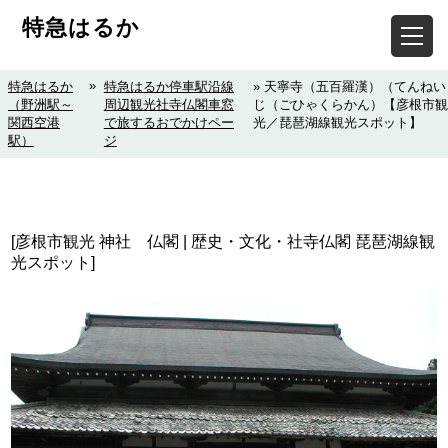
特急はるか
»
特急はるか
特急はるか停車駅沿線
» 天寧寺（五百羅漢）（てんねい
（野洲駅～
周辺観光社寺仏閣車窓
じ（ごひゃくらかん）【彦根市観
関西空港
で旅するおでかけペー
光／琵琶湖線観光スポット】
駅）
ジ
[彦根市観光 神社 仏閣 | 歴史・文化・社寺仏閣 琵琶湖線観
光スポット]