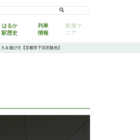
uage
▼
はるか
列車
鉄道マ
駅歴史
情報
ニア
ころ＆遊び方【京都市下京区観光】