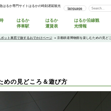
急はるか専門サイトはるかの時刻遅延観光
language
Select Lang
時
はるか
はるか
はるか沿線観
停車駅
運賃表
光情報
スポット車窓で旅するおでかけページ
» 京都鉄道博物館を楽しむための見ど
ための見どころ＆遊び方