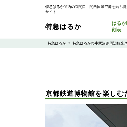
特急はるか関西の玄関口 関西国際空港を結ぶ特
サイト
はるか
特急はるか
刻表
»
特急はるか
特急はるか停車駅沿線周辺観光
京都鉄道博物館を楽しむ