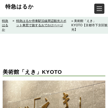
特急はるか
»
特急
特急はるか停車駅沿線周辺観光スポ
» 美術館「えき」
はる
ット車窓で旅するおでかけページ
KYOTO【京都市下京区観
か
光】
美術館「えき」KYOTO