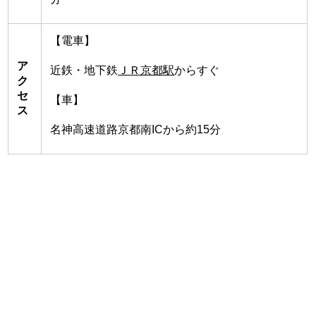
【電車】
ア
近鉄・地下鉄
ＪＲ京都駅
からすぐ
ク
セ
【車】
ス
名神高速道路京都南ICから約15分