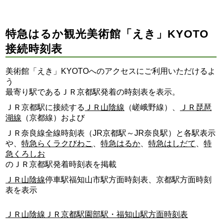
特急はるか観光美術館「えき」KYOTO
接続時刻表
美術館「えき」KYOTOへのアクセスにご利用いただけるよ
う
最寄り駅であるＪＲ京都駅発着の時刻表を表示。
ＪＲ京都駅に接続する
ＪＲ山陰線
（嵯峨野線）、
ＪＲ琵琶
湖線
（京都線）および
ＪＲ奈良線全線時刻表（JR京都駅～JR奈良駅）と各駅表示
や、
特急らくラクびわこ
、
特急はるか
、
特急はしだて
、
特
急くろしお
のＪＲ京都駅発着時刻表を掲載
ＪＲ山陰線
停車駅福知山市駅方面時刻表、京都駅方面時刻
表を表示
ＪＲ山陰線ＪＲ京都駅園部駅・福知山駅方面時刻表