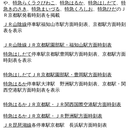
や、
特急らくラクびわこ
、
特急はるか
、
特急はしだて
、
特
急きのさき
、
特急まいづる
、
特急くろしお
、
特急ひだ
のＪ
Ｒ京都駅発着時刻表を掲載
ＪＲ山陰線
停車駅福知山市駅方面時刻表、京都駅方面時刻
表を表示
ＪＲ山陰線ＪＲ京都駅園部駅・福知山駅方面時刻表
特急はしだて
停車駅京都駅豊岡駅方面時刻表、京都駅方面
時刻表を表示
特急はしだてＪＲ京都駅園部駅・豊岡駅方面時刻表
特急はるか
停車駅大津駅 野洲駅方面時刻表、京都駅・関
西空港駅方面時刻表を表示
特急はるかＪＲ京都駅・ＪＲ関西国際空港駅方面時刻表
特急はるかＪＲ京都駅・ＪＲ野洲駅方面時刻表
ＪＲ琵琶湖線
各停車駅京都駅 長浜駅方面時刻表