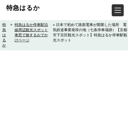
特急はるか
»
特
特急はるか停車駅沿
» 日本で初めて路面電車が開業した場所 電
急
線周辺観光スポット
気鉄道事業発祥の地（七条停車場跡）【京都
は
車窓で旅するおでか
市下京区観光スポット】特急はるか停車駅観
る
けページ
光スポット
か