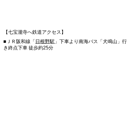
【七宝瀧寺へ鉄道アクセス】
■ＪＲ阪和線「
日根野駅
」下車より南海バス「犬鳴山」行
き終点下車 徒歩約25分