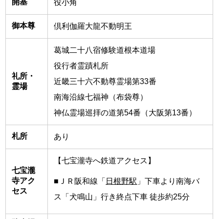
開基
役小角
御本尊
倶利伽羅大龍不動明王
葛城二十八宿修験道根本道場
役行者霊蹟札所
礼所・
近畿三十六不動尊霊場第33番
霊場
南海沿線七福神（布袋尊）
神仏霊場巡拝の道第54番（大阪第13番）
札所
あり
【七宝瀧寺へ鉄道アクセス】
七宝瀧
寺アク
■ＪＲ阪和線「
日根野駅
」下車より南海バ
セス
ス「犬鳴山」行き終点下車 徒歩約25分