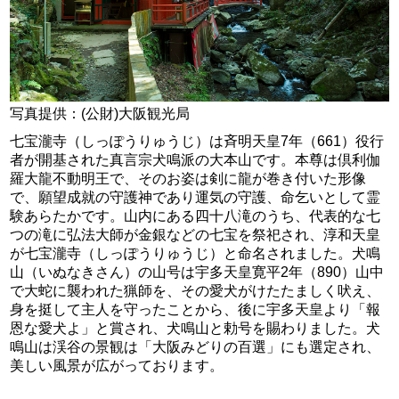
写真提供：(公財)大阪観光局
七宝瀧寺（しっぽうりゅうじ）は斉明天皇7年（661）役行
者が開基された真言宗犬鳴派の大本山です。本尊は倶利伽
羅大龍不動明王で、そのお姿は剣に龍が巻き付いた形像
で、願望成就の守護神であり運気の守護、命乞いとして霊
験あらたかです。山内にある四十八滝のうち、代表的な七
つの滝に弘法大師が金銀などの七宝を祭祀され、淳和天皇
が七宝瀧寺（しっぽうりゅうじ）と命名されました。犬鳴
山（いぬなきさん）の山号は宇多天皇寛平2年（890）山中
で大蛇に襲われた猟師を、その愛犬がけたたましく吠え、
身を挺して主人を守ったことから、後に宇多天皇より「報
恩な愛犬よ」と賞され、犬鳴山と勅号を賜わりました。犬
鳴山は渓谷の景観は「大阪みどりの百選」にも選定され、
美しい風景が広がっております。