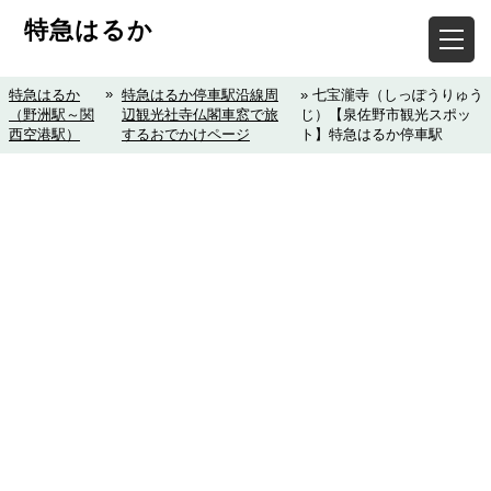
特急はるか
»
特急はるか
特急はるか停車駅沿線周
» 七宝瀧寺（しっぽうりゅう
（野洲駅～関
辺観光社寺仏閣車窓で旅
じ）【泉佐野市観光スポッ
西空港駅）
するおでかけページ
ト】特急はるか停車駅