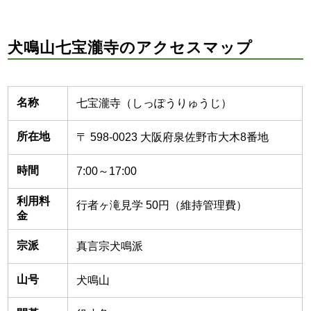
犬鳴山七宝瀧寺のアクセスマップ
名称
七宝瀧寺（しっぽうりゅうじ）
所在地
〒 598-0023 大阪府泉佐野市大木8番地
時間
7:00～17:00
利用料
行者ヶ滝見学 50円（維持管理費）
金
宗派
真言宗犬鳴派
山号
犬鳴山