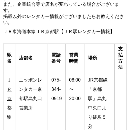
また、企業統合等で店名が変わっている場合がございま
す。
掲載以外のレンタカー情報がございましたらお教えくださ
い。
ＪＲ東海道本線ＪＲ京都駅【ＪＲ駅レンタカー情報】
支
駅
電話
営業
払
店舗名
場所
名
番号
時間
方
法
Ｊ
ニッポンレ
075-
08:00
JR京都線
Ｒ
ンタカー京
344-
〜
「京都
京
都駅烏丸口
0919
20:00
駅」烏丸
都
営業所
中央口よ
駅
り徒歩５
分