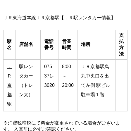
ＪＲ東海道本線ＪＲ京都駅【ＪＲ駅レンタカー情報】
支
駅
電話
営業
払
店舗名
場所
名
番号
時間
方
法
Ｊ
駅レン
075-
8:00
ＪＲ京都駅烏
Ｒ
タカー
371-
～
丸中央口を出
京
（トレ
3020
20:00
て左側 駅ビル
都
ン太）
駐車場１階
駅
※消費税増税にて料金が変更されている場合がございま
す。 入庫前に必ずご確認ください。