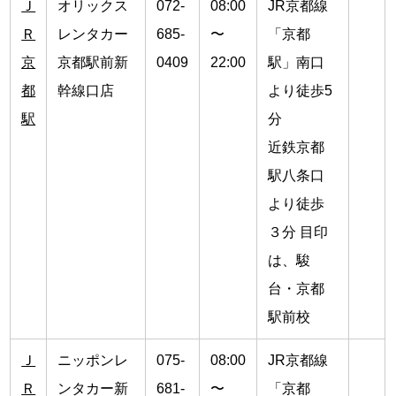
Ｊ
オリックス
072-
08:00
JR京都線
Ｒ
レンタカー
685-
〜
「京都
京
京都駅前新
0409
22:00
駅」南口
都
幹線口店
より徒歩5
駅
分
近鉄京都
駅八条口
より徒歩
３分 目印
は、駿
台・京都
駅前校
Ｊ
ニッポンレ
075-
08:00
JR京都線
Ｒ
ンタカー新
681-
〜
「京都