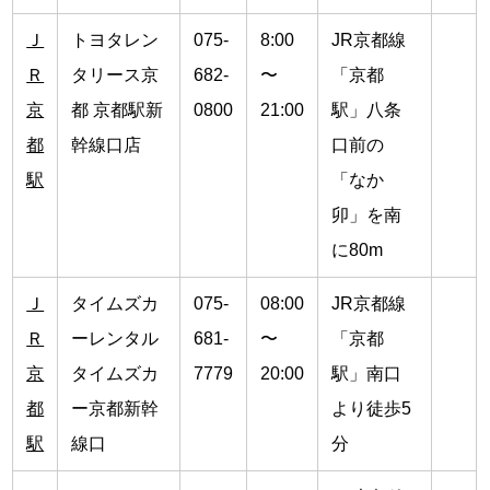
Ｊ
トヨタレン
075-
8:00
JR京都線
Ｒ
タリース京
682-
〜
「京都
京
都 京都駅新
0800
21:00
駅」八条
都
幹線口店
口前の
駅
「なか
卯」を南
に80m
Ｊ
タイムズカ
075-
08:00
JR京都線
Ｒ
ーレンタル
681-
〜
「京都
京
タイムズカ
7779
20:00
駅」南口
都
ー京都新幹
より徒歩5
駅
線口
分