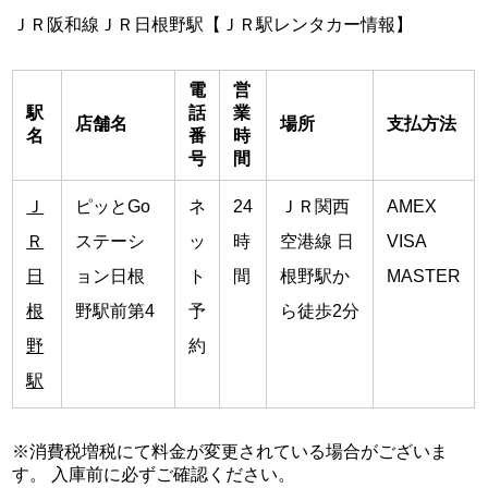
ＪＲ阪和線ＪＲ日根野駅【ＪＲ駅レンタカー情報】
電
営
駅
話
業
店舗名
場所
支払方法
名
番
時
号
間
Ｊ
ピッとGo
ネ
24
ＪＲ関西
AMEX
Ｒ
ステーシ
ッ
時
空港線 日
VISA
日
ョン日根
ト
間
根野駅か
MASTER
根
野駅前第4
予
ら徒歩2分
野
約
駅
※消費税増税にて料金が変更されている場合がございま
す。 入庫前に必ずご確認ください。