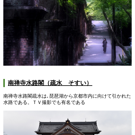
南禅寺水路閣（疏水 そすい）
南禅寺水路閣疏水は､琵琶湖から京都市内に向けて引かれた
水路である。ＴＶ撮影でも有名である