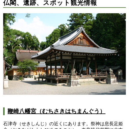
仏閣、遺跡、スポット観光情報
鞭崎八幡宮（むちさきはちまんぐう）
石津寺（せきしんじ）の近くにあります。祭神は息長足姫