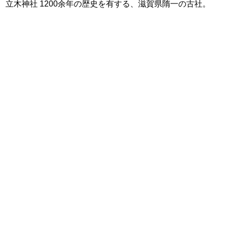
立木神社 1200余年の歴史を有する、滋賀県隋一の古社。