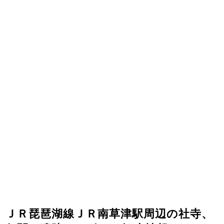
ＪＲ琵琶湖線ＪＲ南草津駅周辺の社寺、