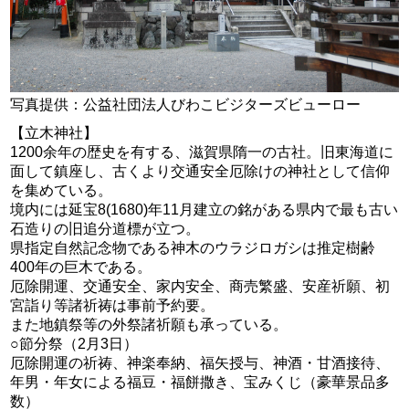
写真提供：公益社団法人びわこビジターズビューロー
【立木神社】
1200余年の歴史を有する、滋賀県隋一の古社。旧東海道に
面して鎮座し、古くより交通安全厄除けの神社として信仰
を集めている。
境内には延宝8(1680)年11月建立の銘がある県内で最も古い
石造りの旧追分道標が立つ。
県指定自然記念物である神木のウラジロガシは推定樹齢
400年の巨木である。
厄除開運、交通安全、家内安全、商売繁盛、安産祈願、初
宮詣り等諸祈祷は事前予約要。
また地鎮祭等の外祭諸祈願も承っている。
○節分祭（2月3日）
厄除開運の祈祷、神楽奉納、福矢授与、神酒・甘酒接待、
年男・年女による福豆・福餅撒き、宝みくじ（豪華景品多
数）