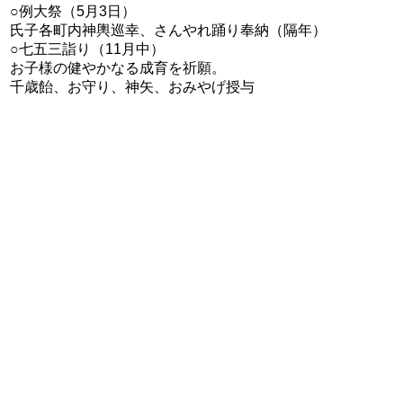
○例大祭（5月3日）
氏子各町内神輿巡幸、さんやれ踊り奉納（隔年）
○七五三詣り（11月中）
お子様の健やかなる成育を祈願。
千歳飴、お守り、神矢、おみやげ授与