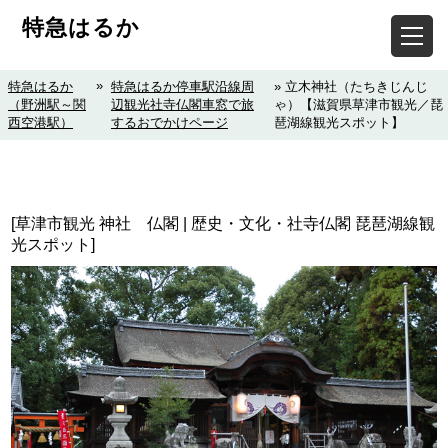
特急はるか
»
特急はるか
特急はるか停車駅沿線周
» 立木神社（たちきじんじ
（野洲駅～関
辺観光社寺仏閣車窓で旅
ゃ）【滋賀県草津市観光／琵
西空港駅）
するおでかけページ
琶湖線観光スポット】
[草津市観光 神社 仏閣 | 歴史・文化・社寺仏閣 琵琶湖線観
光スポット]