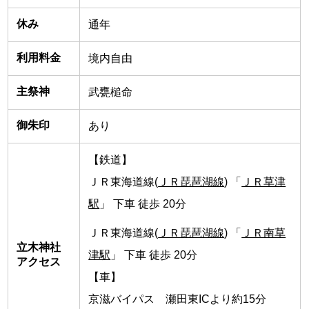
休み
通年
利用料金
境内自由
主祭神
武甕槌命
御朱印
あり
【鉄道】
ＪＲ東海道線(
ＪＲ琵琶湖線
) 「
ＪＲ草津
駅
」 下車 徒歩 20分
ＪＲ東海道線(
ＪＲ琵琶湖線
) 「
ＪＲ南草
立木神社
津駅
」 下車 徒歩 20分
アクセス
【車】
京滋バイパス 瀬田東ICより約15分