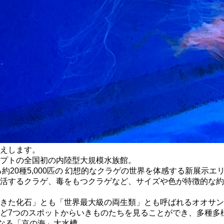
えします。
プトの全国初の内陸型大規模水族館。
る約20種5,000匹の 幻想的なクラゲの世界を体感する新展示
活するクラゲ、毒をもつクラゲなど、サイズや色が特徴的な約20
きた化石」とも「世界最大級の両生類」とも呼ばれるオオサン
ど7つのスポットからいきものたちを見ることができ、多種多
らなる「京の海」大水槽。