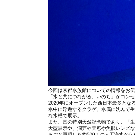
今回は京都水族館についての情報をお伝
「水と共につながる、いのち」がコンセ
2020年にオープンした西日本最多とな
水中に浮遊するクラゲ、水底に沈んで生
な水槽で展示。
また、国の特別天然記念物であり、「生
大型展示や、洞窟や天窓や魚眼レンズな
るごと再現した約500ｔの人工海水か