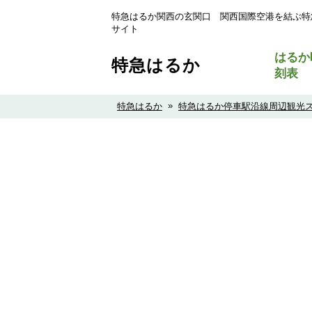
特急はるか関西の玄関口 関西国際空港を結ぶ特
サイト
はるか
特急はるか
刻表
»
特急はるか
特急はるか停車駅沿線周辺観光