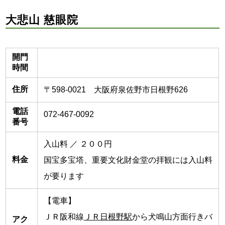
大悲山 慈眼院
開門
時間
住所
〒598-0021 大阪府泉佐野市日根野626
電話
072-467-0092
番号
入山料 ／ ２００円
料金
国宝多宝塔、重要文化財金堂の拝観には入山料
が要ります
【電車】
ＪＲ阪和線
ＪＲ日根野駅
から犬鳴山方面行きバ
アク