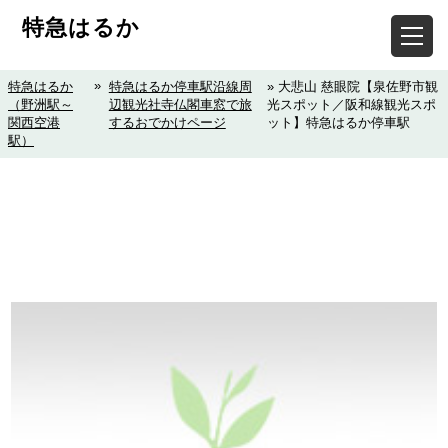
特急はるか
»
特急はるか
特急はるか停車駅沿線周
» 大悲山 慈眼院【泉佐野市観
（野洲駅～
辺観光社寺仏閣車窓で旅
光スポット／阪和線観光スポ
関西空港
するおでかけページ
ット】特急はるか停車駅
駅）