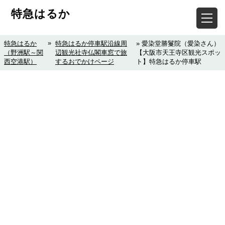
特急はるか
»
特急はるか
特急はるか停車駅沿線周
» 愛染堂勝鬘院（愛染さん）
（野洲駅～関
辺観光社寺仏閣車窓で旅
【大阪市天王寺区観光スポッ
西空港駅）
するおでかけページ
ト】特急はるか停車駅