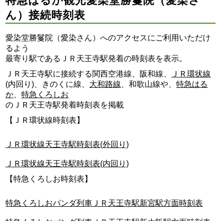
特急はるか観光愛染堂勝鬘院（愛染さ
ん）接続時刻表
愛染堂勝鬘院（愛染さん）へのアクセスにご利用いただけ
るよう
最寄り駅であるＪＲ天王寺駅発着の時刻表を表示。
ＪＲ天王寺駅に接続する関西空港線、阪和線、
ＪＲ環状線
(内回り)、きのくに線、
大和路線
、和歌山線や、
特急はる
か
、
特急くろしお
のＪＲ天王寺駅発着時刻表を掲載
【ＪＲ環状線時刻表】
ＪＲ環状線天王寺駅時刻表(外回り)
ＪＲ環状線天王寺駅時刻表(内回り)
【特急くろしお時刻表】
特急くろしおパンダ列車ＪＲ天王寺駅新宮駅方面時刻表