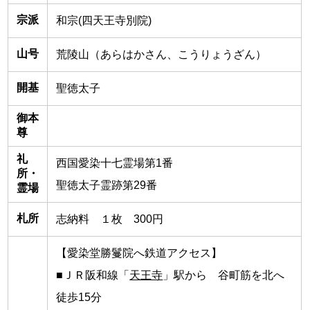
宗派
和宗(四天王寺別院)
山号
荒陵山（あらはかさん、こうりょうざん）
開基
聖徳太子
御本
尊
礼
西国愛染十七霊場第1番
所・
聖徳太子霊跡第29番
霊場
札所
志納料 １枚 300円
【愛染堂勝鬘院へ鉄道アクセス】
■ＪＲ阪和線「
天王寺
」駅から 谷町筋を北へ
徒歩15分