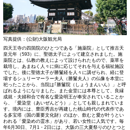
写真提供：(公財)大阪観光局
四天王寺の四箇院のひとつである「施薬院」として推古天
皇元年（593）に、聖徳太子によって建立されました。施
薬院とは、仏教の教えによって設けられたもので、薬草を
栽培し、あまねく人々に病に応じてそれを与える福祉施設
でした。後に聖徳太子が勝鬘経を人々に講ぜられ、経に登
場するシュリーマーラー夫人（勝鬘夫人）の仏像を本堂に
祀ったことから、当院は｢勝鬘院（しょうまんいん）」と呼
ばれるようになりました。また金堂には本尊として、良縁
成就・夫婦和合で有名な愛染明王が奉安されていることか
ら、「愛染堂（あいぜんどう）」としても親しまれていま
す。境内には、豊臣秀吉が再建した桃山時代の代表作であ
る多宝塔（国の重要文化財）のほか、飲むと愛が叶うとい
われる「愛染めの霊水」があり、若い女性に人気です。毎
年6月30日、7月1・2日には、大阪の三大夏祭りのひとつと