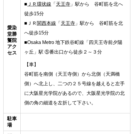
■
ＪＲ環状線
「
天王寺
」駅から 谷町筋を北へ
徒歩15分
■ＪＲ
関西本線
「
天王寺
」駅から 谷町筋を北
愛染
へ徒歩15分
堂勝
鬘院
■Osaka Metro 地下鉄谷町線「四天王寺前夕陽
アク
ヶ丘」駅 ⑤番出口から徒歩２～３分
セス
【車】
谷町筋を南側（天王寺側）から北側（天満橋
側）へ北上し、二つの２５号線を越えると左手
に大阪星光学院があるので、大阪星光学院の北
側の角の細道を左折して下さい。
駐車
場