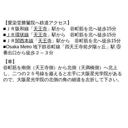
【愛染堂勝鬘院へ鉄道アクセス】
■ＪＲ阪和線「
天王寺
」駅から 谷町筋を北へ徒歩15分
■
ＪＲ環状線
「
天王寺
」駅から 谷町筋を北へ徒歩15分
■ＪＲ
関西本線
「
天王寺
」駅から 谷町筋を北へ徒歩15分
■Osaka Metro 地下鉄谷町線「四天王寺前夕陽ヶ丘」駅 ⑤
番出口から徒歩２～３分
【車】
谷町筋を南側（天王寺側）から北側（天満橋側）へ北上
し、二つの２５号線を越えると左手に大阪星光学院がある
ので、大阪星光学院の北側の角の細道を左折して下さい。