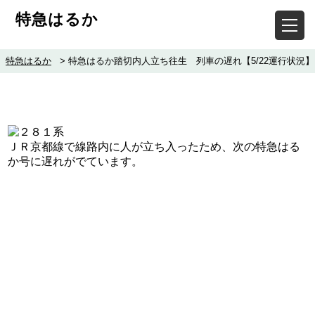
特急はるか
特急はるか
>
特急はるか踏切内人立ち往生 列車の遅れ【5/22運行状況】
ＪＲ京都線で線路内に人が立ち入ったため、次の特急はる
か号に遅れがでています。