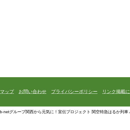
マップ
お問い合わせ
プライバシーポリシー
リンク掲載に
 b-netグループ関西から元気に！宣伝プロジェクト 関空特急はるか列車 All Rig