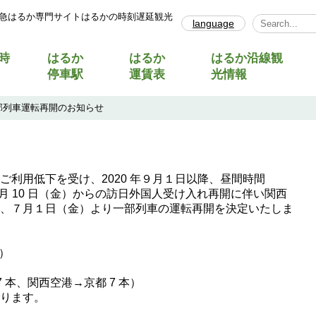
急はるか専門サイトはるかの時刻遅延観光
language
Select Lang
時
はるか
はるか
はるか沿線観
停車駅
運賃表
光情報
部列車運転再開のお知らせ
利用低下を受け、2020 年９月１日以降、昼間時間
月 10 日（金）からの訪日外国人受け入れ再開に伴い関西
、７月１日（金）より一部列車の運転再開を決定いたしま
金）
 本、関西空港→京都 7 本）
ります。