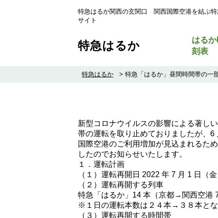
特急はるか関西の玄関口 関西国際空港を結ぶ特
サイト
はるか
特急はるか
刻表
特急はるか
>
特急「はるか」昼間時間帯の一
新型コロナウイルスの影響による著しいご
帯の運転を取り止めておりましたが、6 
国際空港のご利用増加が見込まれるため
したのでお知らせいたします。
１．運転計画
（１）運転再開日 2022 年 7 月 1 日（
（２）運転再開する列車
特急「はるか」14 本（京都→関西空港 7
※１日の運転本数は２４本→３８本とな
（３）運転再開する時間帯