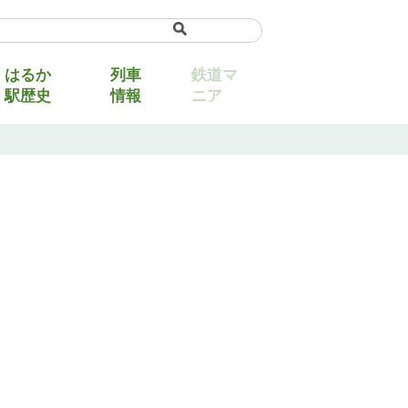
uage
▼
はるか
列車
鉄道マ
駅歴史
情報
ニア