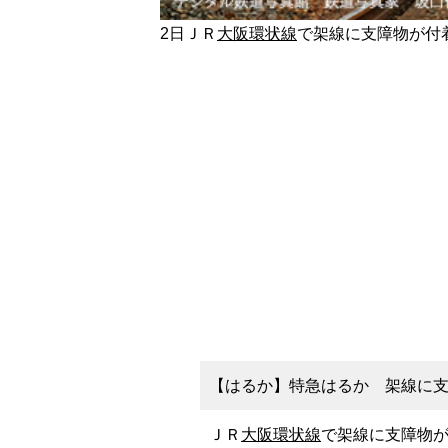
2日ＪＲ
大阪環状線
で架線に支障物が付
【はるか】特急はるか 架線に支障
ＪＲ
大阪環状線
で架線に支障物