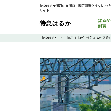
特急はるか関西の玄関口 関西国際空港を結ぶ特
サイト
はるか
特急はるか
刻表
特急はるか
>
【特急はるか】特急はるか架線に