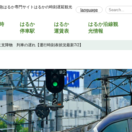
急はるか専門サイトはるかの時刻遅延観光
language
Select Lang
時
はるか
はるか
はるか沿線観
停車駅
運賃表
光情報
支障物 列車の遅れ【運行時刻表状況最新7/2】