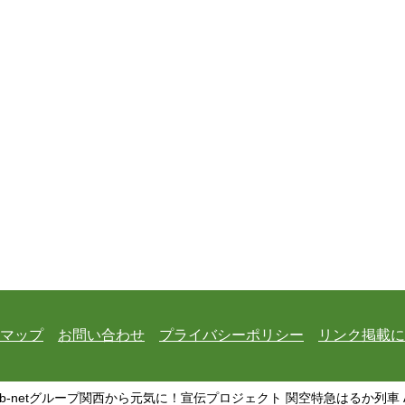
マップ
お問い合わせ
プライバシーポリシー
リンク掲載に
 b-netグループ関西から元気に！宣伝プロジェクト 関空特急はるか列車 All Rig