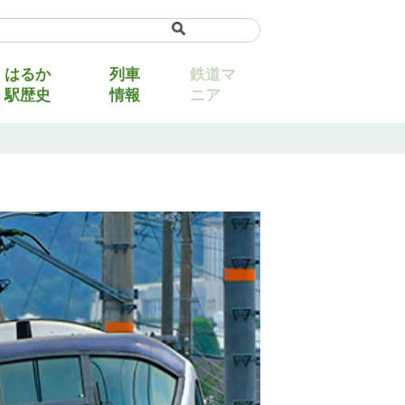
uage
▼
はるか
列車
鉄道マ
駅歴史
情報
ニア