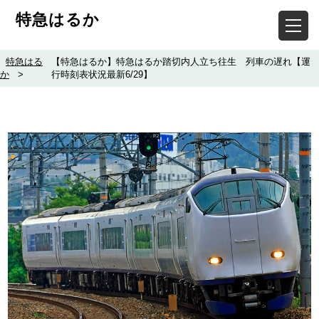
特急はるか
特急はる
【特急はるか】特急はるか踏切内人立ち往生 列車の遅れ【運
か
>
行時刻表状況最新6/29】