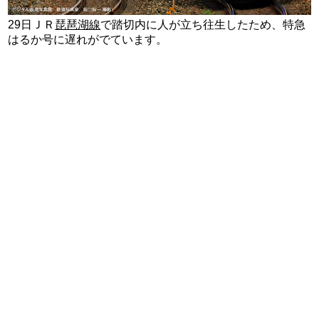
29日ＪＲ
琵琶湖線
で踏切内に人が立ち往生したため、特急
はるか号に遅れがでています。