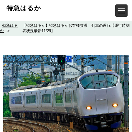
特急はるか
特急はる
【特急はるか】特急はるかお客様救護 列車の遅れ【運行時刻
か
>
表状況最新11/29】