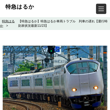
特急はるか
特急はる
【特急はるか】特急はるか車両トラブル 列車の遅れ【運行時
か
>
刻表状況最新11/23】