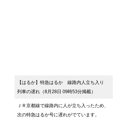
【はるか】特急はるか 線路内人立ち入り
列車の遅れ（8月28日 09時53分掲載）
ＪＲ京都線で線路内に人が立ち入ったため、
次の特急はるか号に遅れがでています。