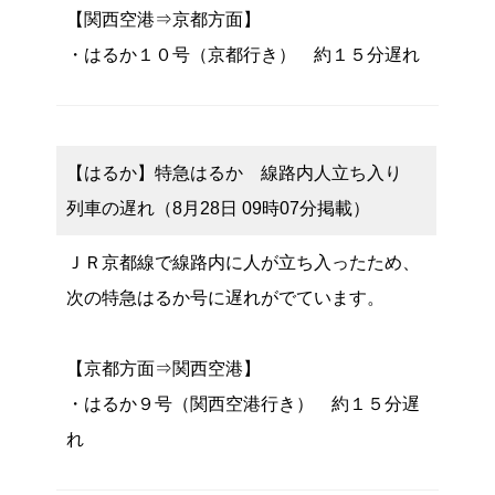
【関西空港⇒京都方面】
・はるか１０号（京都行き） 約１５分遅れ
【はるか】特急はるか 線路内人立ち入り
列車の遅れ（8月28日 09時07分掲載）
ＪＲ京都線で線路内に人が立ち入ったため、
次の特急はるか号に遅れがでています。
【京都方面⇒関西空港】
・はるか９号（関西空港行き） 約１５分遅
れ