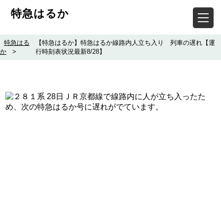
特急はるか
特急はる
【特急はるか】特急はるか線路内人立ち入り 列車の遅れ【運
か
>
行時刻表状況最新8/28】
28日ＪＲ京都線で線路内に人が立ち入ったた
め、次の特急はるか号に遅れがでています。