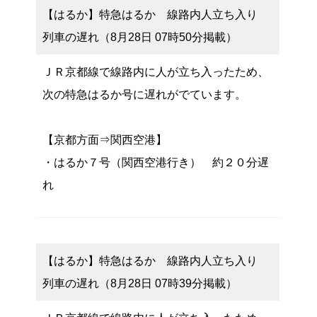
【はるか】特急はるか 線路内人立ち入り
列車の遅れ（8月28日 07時50分掲載）
ＪＲ京都線で線路内に人が立ち入ったため、
次の特急はるか号に遅れがでています。
【京都方面⇒関西空港】
・はるか７号（関西空港行き） 約２０分遅
れ
【はるか】特急はるか 線路内人立ち入り
列車の遅れ（8月28日 07時39分掲載）