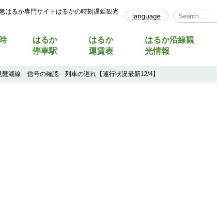
急はるか専門サイトはるかの時刻遅延観光
language
Select Lang
時
はるか
はるか
はるか沿線観
停車駅
運賃表
光情報
琶湖線 信号の確認 列車の遅れ【運行状況最新12/4】