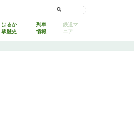
uage
▼
はるか
列車
鉄道マ
駅歴史
情報
ニア