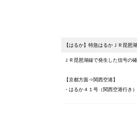
【はるか】特急はるかＪＲ琵琶湖線
ＪＲ琵琶湖線で発生した信号の
【京都方面⇒関西空港】
・はるか４１号（関西空港行き