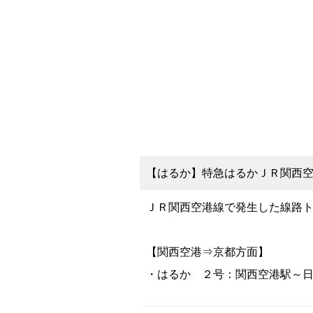
【はるか】特急はるかＪＲ関西空港
ＪＲ関西空港線で発生した線路
【関西空港⇒京都方面】
・はるか ２号：関西空港駅～