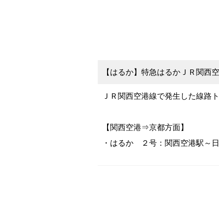
【はるか】特急はるかＪＲ関西空港
ＪＲ関西空港線で発生した線路
【関西空港⇒京都方面】
・はるか ２号：関西空港駅～