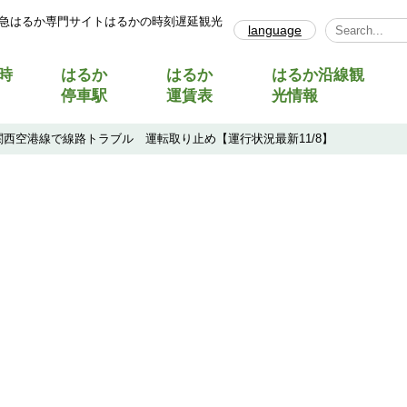
急はるか専門サイトはるかの時刻遅延観光
language
Select Lang
時
はるか
はるか
はるか沿線観
停車駅
運賃表
光情報
西空港線で線路トラブル 運転取り止め【運行状況最新11/8】