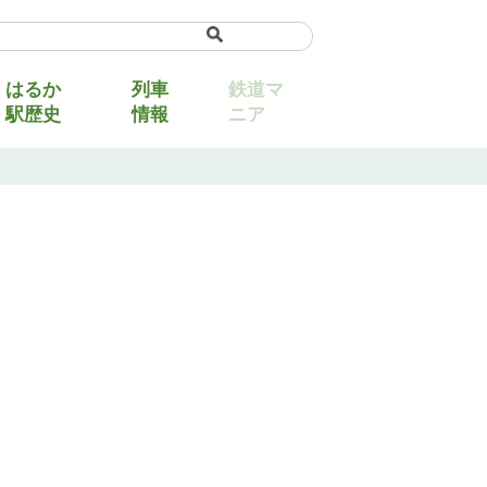
uage
▼
はるか
列車
鉄道マ
駅歴史
情報
ニア