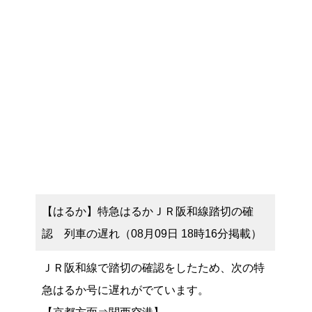
【はるか】特急はるかＪＲ阪和線踏切の確
認 列車の遅れ（08月09日 18時16分掲載）
ＪＲ阪和線で踏切の確認をしたため、次の特
急はるか号に遅れがでています。