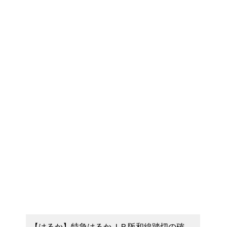
【はるか】特急はるかＪＲ阪和線踏切の確