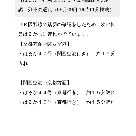
認 列車の遅れ（08月09日 19時11分掲載）
ＪＲ阪和線で踏切の確認をしたため、次の特
急はるか号に遅れがでています。
【京都方面⇒関西空港】
・はるか４７号（関西空港行き） 約１５分
遅れ
【関西空港⇒京都方面】
・はるか４４号（京都行き） 約１５分遅れ
・はるか４６号（京都行き） 約１５分遅れ