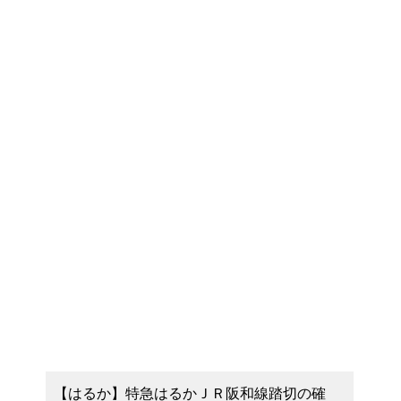
【はるか】特急はるかＪＲ阪和線踏切の確