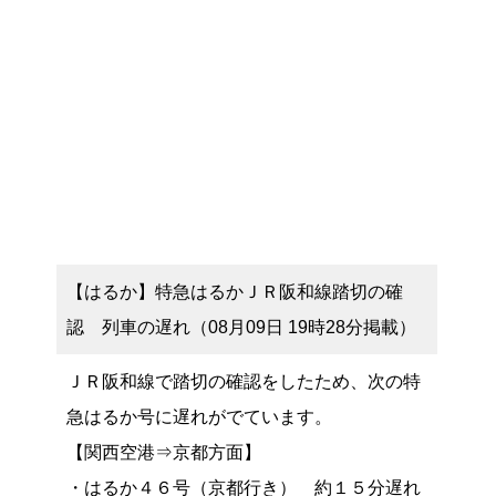
【はるか】特急はるかＪＲ阪和線踏切の確
認 列車の遅れ（08月09日 19時28分掲載）
ＪＲ阪和線で踏切の確認をしたため、次の特
急はるか号に遅れがでています。
【関西空港⇒京都方面】
・はるか４６号（京都行き） 約１５分遅れ