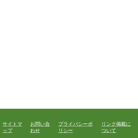
サイトマ
お問い合
プライバシーポ
リンク掲載に
ップ
わせ
リシー
ついて