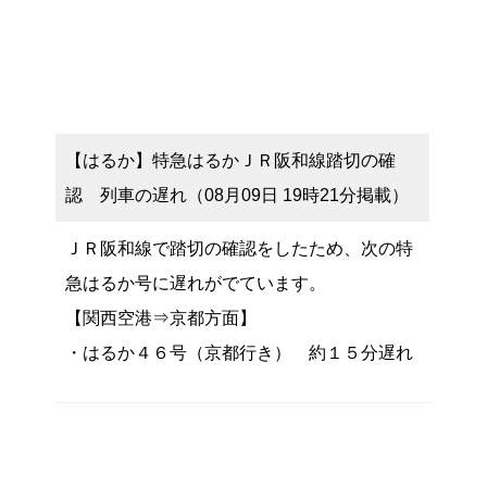
【はるか】特急はるかＪＲ阪和線踏切の確
認 列車の遅れ（08月09日 19時21分掲載）
ＪＲ阪和線で踏切の確認をしたため、次の特
急はるか号に遅れがでています。
【関西空港⇒京都方面】
・はるか４６号（京都行き） 約１５分遅れ