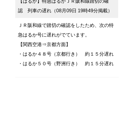
【はるか】特急はるかＪＲ阪和線踏切の確
認 列車の遅れ（08月09日 19時49分掲載）
ＪＲ阪和線で踏切の確認をしたため、次の特
急はるか号に遅れがでています。
【関西空港⇒京都方面】
・はるか４８号（京都行き） 約１５分遅れ
・はるか５０号（野洲行き） 約１５分遅れ