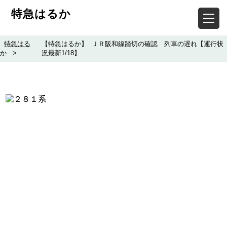
特急はるか
特急はる
【特急はるか】 ＪＲ阪和線踏切の確認 列車の遅れ【運行状
か
>
況最新1/18】