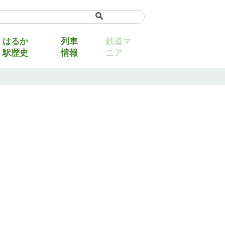
uage
▼
はるか
列車
鉄道マ
駅歴史
情報
ニア