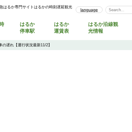
急はるか専門サイトはるかの時刻遅延観光
language
Select Lang
時
はるか
はるか
はるか沿線観
停車駅
運賃表
光情報
の遅れ【運行状況最新11/2】