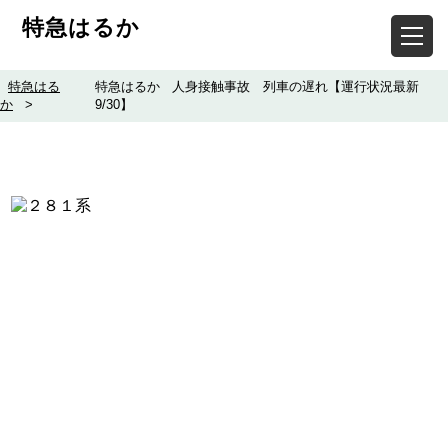
特急はるか
特急はる
特急はるか 人身接触事故 列車の遅れ【運行状況最新
か
>
9/30】