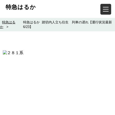
特急はるか
特急はる
特急はるか 踏切内人立ち往生 列車の遅れ【運行状況最新
か
>
6/23】