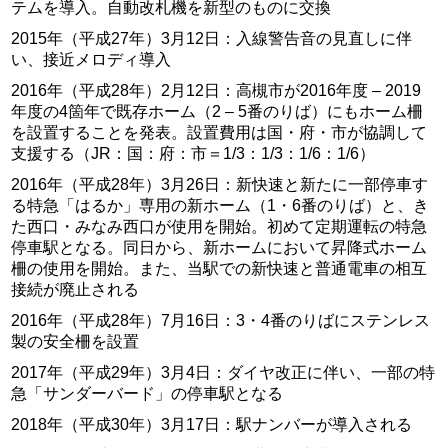
テムを導入。自動改札機を新型のものに交換
2015年（平成27年）3月12日：入線警告音の見直しに伴
い、接近メロディ導入
2016年（平成28年）2月12日：高槻市が2016年度 – 2019
年度の4箇年で既存ホーム（2 – 5番のりば）にもホーム柵
を設置することを発表。設置費用は国・府・市が協調して
支援する（JR：国：府：市＝1/3：1/3：1/6：1/6）
2016年（平成28年）3月26日：新快速と新たに一部停車す
る特急「はるか」専用の新ホーム（1・6番のりば）と、き
た西口・みなみ西口が使用を開始。初めて定期運転の特急
停車駅となる。同日から、新ホームにおいて昇降式ホーム
柵の使用を開始。また、当駅での新快速と普通電車の相互
接続が廃止される
2016年（平成28年）7月16日：3・4番のりばにステンレス
製の安全柵を設置
2017年（平成29年）3月4日：ダイヤ改正に伴い、一部の特
急「サンダーバード」の停車駅となる
2018年（平成30年）3月17日：駅ナンバーが導入される