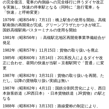
の完全復活、電車の内側線への完全移行に伴うダイヤ改正
を実施し、快速の停車駅となる（同時に「急行電車」を
「快速」と呼称変更）
1979年（昭和54年）7月1日：橋上駅舎の使用を開始。高槻
駅南側の再開発が完成。グリーンプラザたかつきが竣工。
国鉄高槻駅南バスターミナルの使用を開始
1981年（昭和56年）：高槻駅北地区再開発事業準備組合が
発足
1982年（昭和57年）11月15日：貨物の取り扱いを廃止
1985年（昭和60年）3月14日：201系投入によるダイヤ改
正に合わせ、昼間の快速が当駅 – 京都駅間で「普通」に変
更
1987年（昭和62年）3月31日：貨物の取り扱いを再開。た
だし、以降の貨物取り扱い実績は無い
1987年（昭和62年）4月1日：国鉄分割民営化により、西日
本旅客鉄道（JR西日本）・日本貨物鉄道（JR貨物）の駅と
なる
1988年（昭和63年）3月13日：路線愛称の制定により、