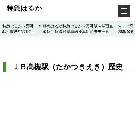
特急はるか
»
特急はるか（野洲
特急はるか特急はるか（野洲駅～関西空
» ＪＲ高
駅～関西空港駅）
港駅）駅路線図車輛停車駅名歴史一覧
槻駅歴史
ＪＲ高槻駅（たかつきえき）歴史