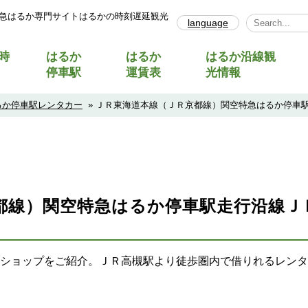
急はるか専門サイトはるかの時刻遅延観光
language
Select Lang
時
はるか
はるか
はるか沿線観
停車駅
運賃表
光情報
るか停車駅レンタカー
» ＪＲ東海道本線（ＪＲ京都線）関空特急はるか停車
都線）関空特急はるか停車駅走行沿線Ｊ
ショップをご紹介。ＪＲ高槻駅より徒歩圏内で借りれるレンタ