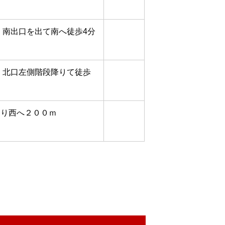
」南出口を出て南へ徒歩4分
」北口左側階段降りて徒歩
より西へ２００ｍ