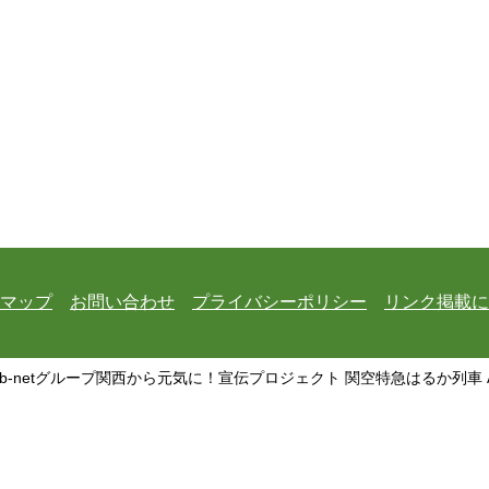
マップ
お問い合わせ
プライバシーポリシー
リンク掲載に
 b-netグループ関西から元気に！宣伝プロジェクト 関空特急はるか列車 All Rig