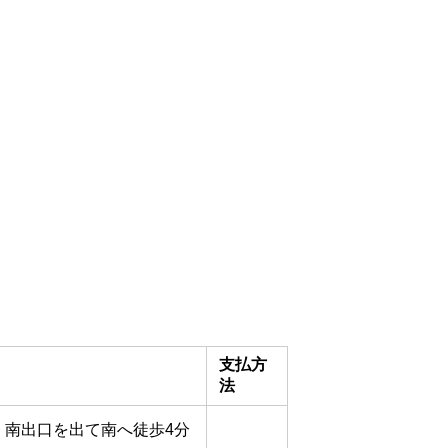
支払方
法
」南出口を出て南へ徒歩4分