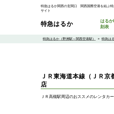
特急はるか関西の玄関口 関西国際空港を結ぶ特
サイト
はるか
特急はるか
刻表
»
特急はるか（野洲駅～関西空港駅）
特急は
ＪＲ東海道本線（ＪＲ京
店
ＪＲ高槻駅周辺のおススメのレンタカー