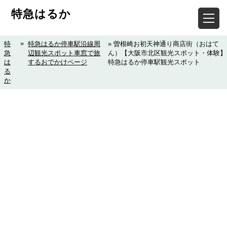
特急はるか
»
特
特急はるか停車駅沿線周
» 曽根崎お初天神通り商店街（おはて
急
辺観光スポット車窓で旅
ん）【大阪市北区観光スポット・体験】
は
するおでかけページ
特急はるか停車駅観光スポット
る
か