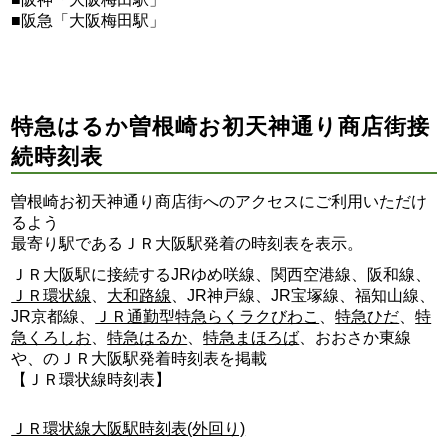
■阪急「大阪梅田駅」
特急はるか曽根崎お初天神通り商店街接
続時刻表
曽根崎お初天神通り商店街へのアクセスにご利用いただけ
るよう
最寄り駅であるＪＲ大阪駅発着の時刻表を表示。
ＪＲ大阪駅に接続するJRゆめ咲線、関西空港線、阪和線、
ＪＲ環状線
、
大和路線
、JR神戸線、JR宝塚線、福知山線、
JR京都線、
ＪＲ通勤型特急らくラクびわこ
、
特急ひだ
、
特
急くろしお
、
特急はるか
、
特急まほろば
、おおさか東線
や、のＪＲ大阪駅発着時刻表を掲載
【ＪＲ環状線時刻表】
ＪＲ環状線大阪駅時刻表(外回り)