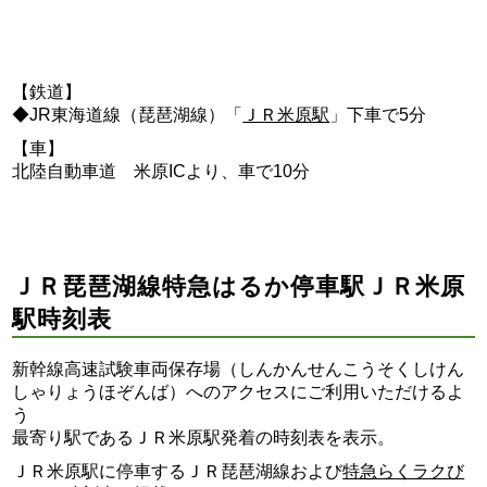
【鉄道】
◆JR東海道線（琵琶湖線）「
ＪＲ米原駅
」下車で5分
【車】
北陸自動車道 米原ICより、車で10分
ＪＲ琵琶湖線特急はるか停車駅ＪＲ米原
駅時刻表
新幹線高速試験車両保存場（しんかんせんこうそくしけん
しゃりょうほぞんば）へのアクセスにご利用いただけるよ
う
最寄り駅であるＪＲ米原駅発着の時刻表を表示。
ＪＲ米原駅に停車するＪＲ琵琶湖線および
特急らくラクび