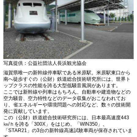
写真提供：公益社団法人長浜観光協会
滋賀県唯一の新幹線停車駅である米原駅。米原駅東口から
南へ徒歩すぐの（公財）鉄道総合技術研究所には、世界ト
ップクラスの性能を誇る大型低騒音風洞があります。
ここでは新幹線や列車はもちろん、自動車や建造物などの
空力騒音、空力特性などのデータ収集がおこなわれてお
り、省エネルギーや環境問題への対応など、数々の技術開
発に貢献しています。
この（公財）鉄道総合技術研究所には、日本最高速度443
㎞/ｈを誇る「300X」をはじめ、「WIN350」、
「STAR21」の3台の新幹線高速試験車両が保存されていま
す。