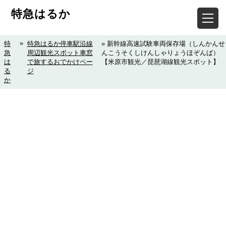
特急はるか
»
特
特急はるか停車駅沿線
» 新幹線高速試験車両保存場（しんかんせ
急
周辺観光スポット車窓
んこうそくしけんしゃりょうほぞんば）
は
で旅するおでかけペー
【米原市観光／琵琶湖線観光スポット】
る
ジ
か