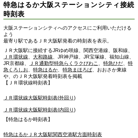
特急はるか大阪ステーションシティ接続
時刻表
大阪ステーションシティへのアクセスにご利用いただける
よう
最寄り駅であるＪＲ大阪駅発着の時刻表を表示。
ＪＲ大阪駅に接続するJRゆめ咲線、関西空港線、阪和線、
ＪＲ環状線
、
大和路線
、JR神戸線、JR宝塚線、福知山線、
JR京都線、
ＪＲ通勤型特急らくラクびわこ
、
特急ひだ
、
特
急くろしお
、
特急はるか
、
特急まほろば
、おおさか東線
や、のＪＲ大阪駅発着時刻表を掲載
【ＪＲ環状線時刻表】
ＪＲ環状線大阪駅時刻表(外回り)
ＪＲ環状線大阪駅時刻表(内回り)
【特急はるか時刻表】
特急はるかＪＲ大阪駅関西空港駅方面時刻表