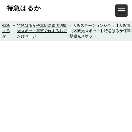
特急はるか
»
特急
特急はるか停車駅沿線周辺観
» 大阪ステーションシティ【大阪市
はる
光スポット車窓で旅するおで
北区観光スポット】特急はるか停車
か
かけページ
駅観光スポット