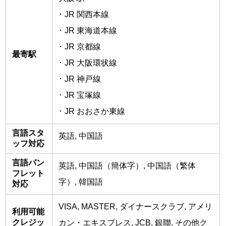
･ JR 関西本線
･ JR 東海道本線
･ JR 京都線
最寄駅
･ JR 大阪環状線
･ JR 神戸線
･ JR 宝塚線
･ JR おおさか東線
言語スタ
英語, 中国語
ッフ対応
言語パン
英語, 中国語（簡体字）, 中国語（繁体
フレット
字）, 韓国語
対応
VISA, MASTER, ダイナースクラブ, アメリ
利用可能
クレジッ
カン・エキスプレス, JCB, 銀聯, その他ク