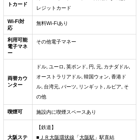
トカード
レジットカード
Wi-Fi対
無料Wi-Fiあり
応
利用可能
その他電子マネー
電子マネ
ー
ドル, ユーロ, 英ポンド, 円, 元, カナダドル,
オーストラリアドル, 韓国ウォン, 香港ド
両替カウ
ンター
ル, 台湾元, バーツ, リンギット, ルピア, そ
の他
喫煙可
施設内に喫煙スペースあり
【鉄道】
大阪ステ
■
ＪＲ大阪環状線
「
大阪駅
」駅直結