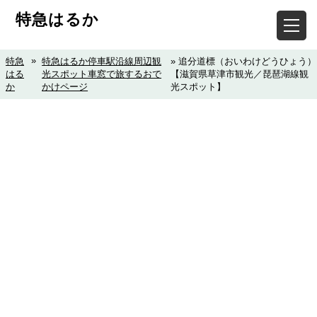
特急はるか
»
特急
特急はるか停車駅沿線周辺観
» 追分道標（おいわけどうひょう）
はる
光スポット車窓で旅するおで
【滋賀県草津市観光／琵琶湖線観
か
かけページ
光スポット】