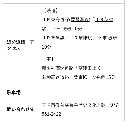
【鉄道】
ＪＲ東海道線(
琵琶湖線
)「
ＪＲ草津
駅
」 下車 徒歩 10分
ＪＲ草津線
「
ＪＲ草津駅
」 下車 徒歩
追分道標 ア
10分
クセス
【車】
新名神高速道路「草津田上IC」
名神高速道路「栗東IC」から約15分
駐車場
草津市教育委員会歴史文化財課 077-
問い合わせ先
561-2422