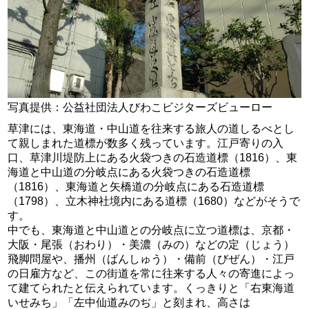
写真提供：公益社団法人びわこビジターズビューロー
草津には、東海道・中山道を往来する旅人の道しるべとし
て親しまれた道標が数多く残っています。江戸寄りの入
口、草津川堤防上にある火袋つきの石造道標（1816）、東
海道と中山道の分岐点にある火袋つきの石造道標
（1816）、東海道と矢橋道の分岐点にある石造道標
（1798）、立木神社境内にある道標（1680）などがそうで
す。
中でも、東海道と中山道との分岐点に立つ道標は、京都・
大阪・尾張（おわり）・美濃（みの）などの定（じょう）
飛脚問屋や、播州（ばんしゅう）・備前（びぜん）・江戸
の日雇方など、この街道を常に往来する人々の寄進によっ
て建てられたと伝えられています。くっきりと「右東海道
いせみち」「左中仙道みのぢ」と刻まれ、高さは