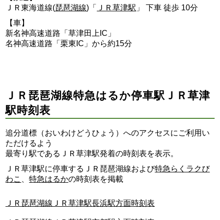
ＪＲ東海道線(
琵琶湖線
)「
ＪＲ草津駅
」 下車 徒歩 10分
【車】
新名神高速道路「草津田上IC」
名神高速道路「栗東IC」から約15分
ＪＲ琵琶湖線特急はるか停車駅ＪＲ草津
駅時刻表
追分道標（おいわけどうひょう）へのアクセスにご利用い
ただけるよう
最寄り駅であるＪＲ草津駅発着の時刻表を表示。
ＪＲ草津駅に停車するＪＲ琵琶湖線および
特急らくラクび
わこ
、
特急はるか
の時刻表を掲載
ＪＲ琵琶湖線ＪＲ草津駅長浜駅方面時刻表