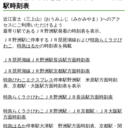
駅時刻表
近江富士（三上山）(おうみふじ（みかみやま）)へのアク
セスにご利用いただけるよう
最寄り駅であるＪＲ野洲駅発着の時刻表を表示。
ＪＲ野洲駅に停車するＪＲ琵琶湖線および
特急らくラクび
わこ
、
特急はるか
の時刻表を掲載
ＪＲ琵琶湖線ＪＲ野洲駅長浜駅方面時刻表
ＪＲ琵琶湖線ＪＲ野洲駅京都駅方面時刻表
特急びわこエクスプレス
停車駅野洲駅 米原駅方面時刻
表、京都駅・大阪駅方面時刻表を表示
特急らくラクびわこＪＲ野洲駅ＪＲ長浜駅方面時刻表
特急らくラクびわこＪＲ野洲駅・ＪＲ京都駅・ＪＲ大阪駅
方面時刻表
特急はるか
停車駅大津駅 野洲駅方面時刻表、京都駅・関