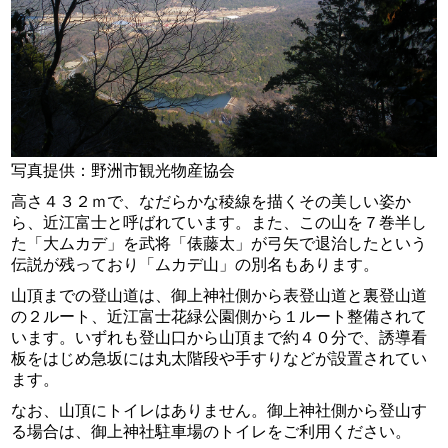
写真提供：野洲市観光物産協会
高さ４３２ｍで、なだらかな稜線を描くその美しい姿か
ら、近江富士と呼ばれています。また、この山を７巻半し
た「大ムカデ」を武将「俵藤太」が弓矢で退治したという
伝説が残っており「ムカデ山」の別名もあります。
山頂までの登山道は、御上神社側から表登山道と裏登山道
の２ルート、近江富士花緑公園側から１ルート整備されて
います。いずれも登山口から山頂まで約４０分で、誘導看
板をはじめ急坂には丸太階段や手すりなどが設置されてい
ます。
なお、山頂にトイレはありません。御上神社側から登山す
る場合は、御上神社駐車場のトイレをご利用ください。