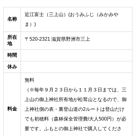
近江富士（三上山）(おうみふじ（みかみや
名称
ま）)
所在
〒520-2321 滋賀県野洲市三上
地
時間
休み
無料
（※毎年９月２３日から１１月３日までは、三
上山の御上神社所有地が松茸山となるので、御
料金
上神社側の表・裏登山道の2ルートは登山だけ
でも初穂料（森林保全管理費/大人500円）が必
要です。ふもとの御上神社で購入してくださ