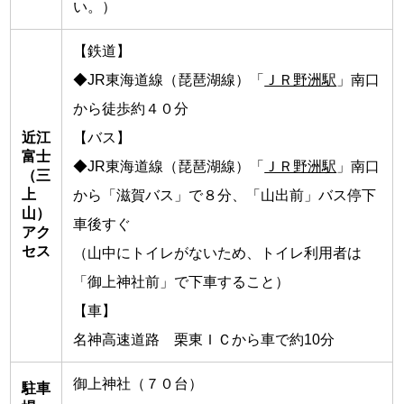
い。）
【鉄道】
◆JR東海道線（琵琶湖線）「
ＪＲ野洲駅
」南口
から徒歩約４０分
近江
【バス】
富士
◆JR東海道線（琵琶湖線）「
ＪＲ野洲駅
」南口
（三
上
から「滋賀バス」で８分、「山出前」バス停下
山）
車後すぐ
アク
セス
（山中にトイレがないため、トイレ利用者は
「御上神社前」で下車すること）
【車】
名神高速道路 栗東ＩＣから車で約10分
御上神社（７０台）
駐車