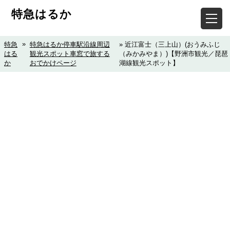
特急はるか
»
特急
特急はるか停車駅沿線周辺
» 近江富士（三上山）(おうみふじ
はる
観光スポット車窓で旅する
（みかみやま）)【野洲市観光／琵琶
か
おでかけページ
湖線観光スポット】