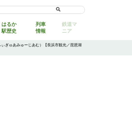
uage
▼
はるか
列車
鉄道マ
駅歴史
情報
ニア
ふぃぎゅあみゅーじあむ）【長浜市観光／琵琶湖