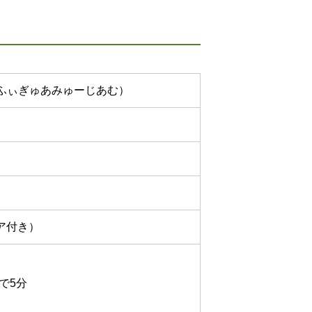
ふぃぎゅあみゅーじあむ）
ア付き）
で5分