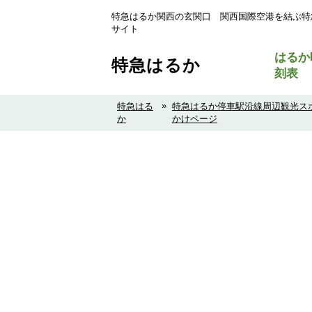
特急はるか関西の玄関口 関西国際空港を結ぶ特
サイト
はるか
特急はるか
刻表
»
特急はる
特急はるか停車駅沿線周辺観光ス
か
かけページ