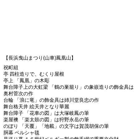
【長浜曳山まつり(山車)鳳凰山】
祝町組
亭 四柱造りで、むくり屋根
亭上 「鳳凰」の木彫
舞台障子上の大虹梁 「鶴の巣籠り」の象嵌造りの飾金具は
奥村菅次の作
台輪 「浪に竜」の飾金具は姉川堂良忠の作
舞台格天井 絵天井となり華麗
舞台障子 「花車の図」は大塚岐鳳の筆
楽屋襖 「楽太鼓の図」は狩野永岳の筆
のぼり 「天覆」「地載」の文字は賀茂胡保の筆
胴幕 ペルシャ毯