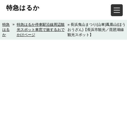
特急はるか
»
特急
特急はるか停車駅沿線周辺観
» 長浜曳山まつり(山車)鳳凰山(ほう
はる
光スポット車窓で旅するおで
おうざん)【長浜市観光／琵琶湖線
か
かけページ
観光スポット】