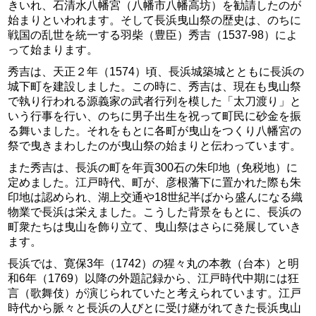
きいれ、石清水八幡宮（八幡市八幡高坊）を勧請したのが
始まりといわれます。そして長浜曳山祭の歴史は、のちに
戦国の乱世を統一する羽柴（豊臣）秀吉（1537-98）によ
って始まります。
秀吉は、天正２年（1574）頃、長浜城築城とともに長浜の
城下町を建設しました。この時に、秀吉は、現在も曳山祭
で執り行われる源義家の武者行列を模した「太刀渡り」と
いう行事を行い、のちに男子出生を祝って町民に砂金を振
る舞いました。それをもとに各町が曳山をつくり八幡宮の
祭で曳きまわしたのが曳山祭の始まりと伝わっています。
また秀吉は、長浜の町を年貢300石の朱印地（免税地）に
定めました。江戸時代、町が、彦根藩下に置かれた際も朱
印地は認められ、湖上交通や18世紀半ばから盛んになる織
物業で長浜は栄えました。こうした背景をもとに、長浜の
町衆たちは曳山を飾り立て、曳山祭はさらに発展していき
ます。
長浜では、寛保3年（1742）の猩々丸の本教（台本）と明
和6年（1769）以降の外題記録から、江戸時代中期には狂
言（歌舞伎）が演じられていたと考えられています。江戸
時代から脈々と長浜の人びとに受け継がれてきた長浜曳山