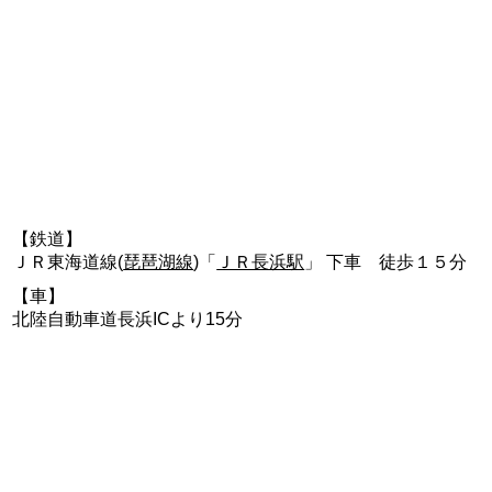
【鉄道】
ＪＲ東海道線(
琵琶湖線
)「
ＪＲ長浜駅
」 下車 徒歩１５分
【車】
北陸自動車道長浜ICより15分