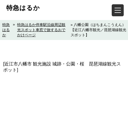
特急はるか
»
特急
特急はるか停車駅沿線周辺観
» 八幡公園（はちまんこうえん）
はる
光スポット車窓で旅するおで
【近江八幡市観光／琵琶湖線観光
か
かけページ
スポット】
[近江市八幡市 観光施設 城跡・公園・桜 琵琶湖線観光ス
ポット]