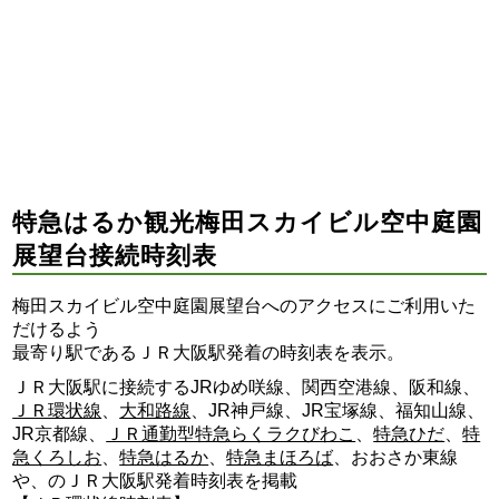
特急はるか観光梅田スカイビル空中庭園
展望台接続時刻表
梅田スカイビル空中庭園展望台へのアクセスにご利用いた
だけるよう
最寄り駅であるＪＲ大阪駅発着の時刻表を表示。
ＪＲ大阪駅に接続するJRゆめ咲線、関西空港線、阪和線、
ＪＲ環状線
、
大和路線
、JR神戸線、JR宝塚線、福知山線、
JR京都線、
ＪＲ通勤型特急らくラクびわこ
、
特急ひだ
、
特
急くろしお
、
特急はるか
、
特急まほろば
、おおさか東線
や、のＪＲ大阪駅発着時刻表を掲載