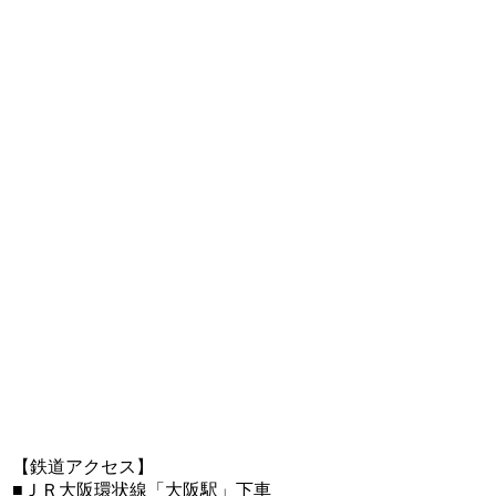
【鉄道アクセス】
■
ＪＲ大阪環状線
「
大阪駅
」下車