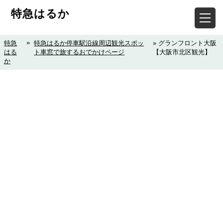
特急はるか
»
特急
特急はるか停車駅沿線周辺観光スポッ
» グランフロント大阪
はる
ト車窓で旅するおでかけページ
【大阪市北区観光】
か