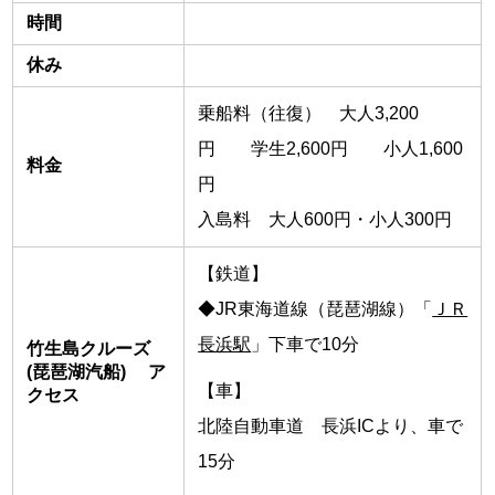
時間
休み
乗船料（往復） 大人3,200
円 学生2,600円 小人1,600
料金
円
入島料 大人600円・小人300円
【鉄道】
◆JR東海道線（琵琶湖線）「
ＪＲ
長浜駅
」下車で10分
竹生島クルーズ
(琵琶湖汽船) ア
【車】
クセス
北陸自動車道 長浜ICより、車で
15分