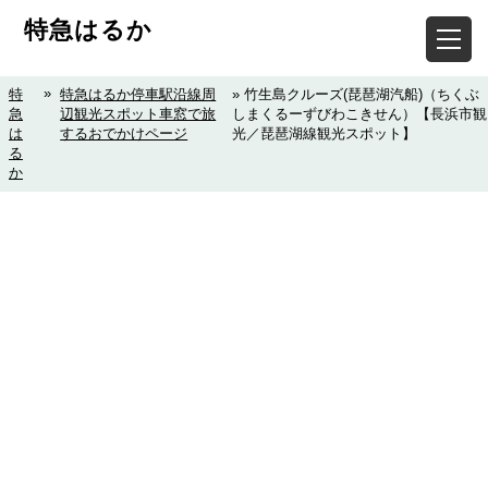
特急はるか
»
特
特急はるか停車駅沿線周
» 竹生島クルーズ(琵琶湖汽船)（ちくぶ
急
辺観光スポット車窓で旅
しまくるーずびわこきせん）【長浜市観
は
するおでかけページ
光／琵琶湖線観光スポット】
る
か