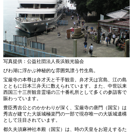
写真提供：公益社団法人長浜観光協会
びわ湖に浮かぶ神秘的な雰囲気漂う竹生島。
宝厳寺の本尊は弁才天と千手観音。弁才天は宮島、江の島
とともに日本三弁天に数えられています。また、中世以来
西国三十三所観音霊場の三十番札所として多くの参詣客で
賑わっています。
豊臣秀吉公とのかかわりが深く、宝厳寺の唐門（国宝）は
秀吉が建てた大坂城極楽門の一部で現存唯一の大坂城遺構
として注目されています。
都久夫須麻神社本殿（国宝）は、時の天皇をお迎えするた