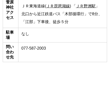
菅原
ＪＲ東海道線(
ＪＲ琵琶湖線
) 「
ＪＲ野洲駅
」
神社
アク
北口から近江鉄道バス「木部循環行」で8分、
セス
「江部」下車後、徒歩５分
駐車
なし
場
問い
077-587-2003
合わ
せ先