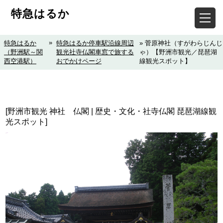
特急はるか
»
特急はるか
特急はるか停車駅沿線周辺
» 菅原神社（すがわらじんじ
（野洲駅～関
観光社寺仏閣車窓で旅する
ゃ）【野洲市観光／琵琶湖
西空港駅）
おでかけページ
線観光スポット】
[野洲市観光 神社 仏閣 | 歴史・文化・社寺仏閣 琵琶湖線観
光スポット]