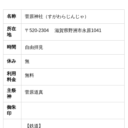
名称
菅原神社（すがわらじんじゃ）
所在
〒520-2304 滋賀県野洲市永原1041
地
時間
自由拝見
休み
無
利用
無料
料金
主祭
菅原道真
神
御朱
印
【鉄道】