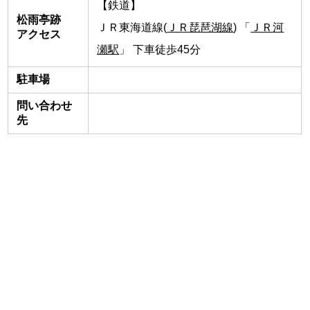
【鉄道】
松雨亭跡
ＪＲ東海道線(
ＪＲ琵琶湖線
) 「
ＪＲ河
アクセス
瀬駅
」 下車徒歩45分
駐車場
問い合わせ
先