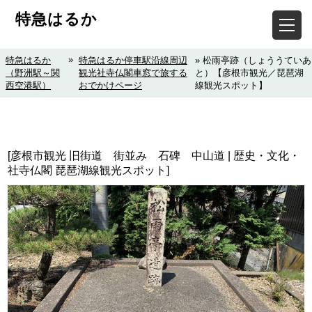
特急はるか
»
特急はるか
特急はるか停車駅沿線周辺
» 松雨亭跡（しょううていあ
（野洲駅～関
観光社寺仏閣車窓で旅する
と）【彦根市観光／琵琶湖
西空港駅）
おでかけページ
線観光スポット】
[彦根市観光 旧街道 街並み 石碑 中山道 | 歴史・文化・
社寺仏閣 琵琶湖線観光スポット]