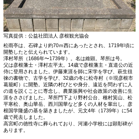
写真提供：公益社団法人 彦根観光協会
松雨亭は、石碑より約70ｍ西にあったとされ、1719年頃に
開塾したと伝えられています。
澤村琴所（1686年〜1739年）。名は維顕。琴所は号。
父は彦根藩士・澤村左平太。14歳で彦根藩主・直道公の近
侍に登用されました。伊藤東涯を師に宋学を学び、萩生徂
徠の書物で、古学を学び、32歳の冬に松寺村（※現彦根市
葛籠町）に開塾。近隣の村びとや身分、遠近を問わずに人
の道を説くことに専念し、農業振興や社会政策の改善に生
涯をささげました。琴所門下より野村公台、種村箕山、松
平寒松、奥山華岳、西川国華など多くの人材を輩出し、彦
根国学隆盛の基を築きましたが、元文4年（1739年）に54
歳で死去しました。
高宮町の徳性寺に葬られており、河瀬小学校には顕彰碑が
あります。